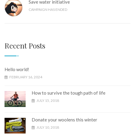
Save water initiative
0
%
CAMPAIGN HAS ENDED
Recent Posts
Hello world!
FEBRUARY 16, 2024
How to survive the tough path of life
JULY 15, 2018
Donate your woolens this winter
JULY 10, 2018