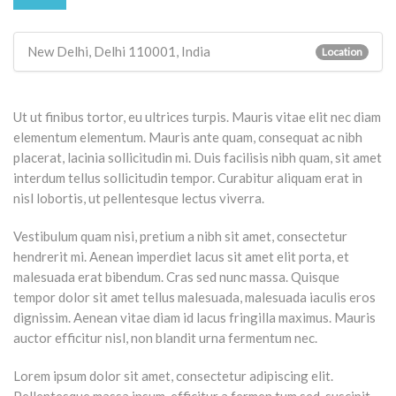
New Delhi, Delhi 110001, India
Location
Ut ut finibus tortor, eu ultrices turpis. Mauris vitae elit nec diam
elementum elementum. Mauris ante quam, consequat ac nibh
placerat, lacinia sollicitudin mi. Duis facilisis nibh quam, sit amet
interdum tellus sollicitudin tempor. Curabitur aliquam erat in
nisl lobortis, ut pellentesque lectus viverra.
Vestibulum quam nisi, pretium a nibh sit amet, consectetur
hendrerit mi. Aenean imperdiet lacus sit amet elit porta, et
malesuada erat bibendum. Cras sed nunc massa. Quisque
tempor dolor sit amet tellus malesuada, malesuada iaculis eros
dignissim. Aenean vitae diam id lacus fringilla maximus. Mauris
auctor efficitur nisl, non blandit urna fermentum nec.
Lorem ipsum dolor sit amet, consectetur adipiscing elit.
Pellentesque massa ipsum, efficitur a fermen tum sed, suscipit